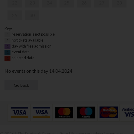
22
23
24
25
26
27
28
29
30
Key:
reservation is not possible
1
no tickets available
1
day with free admission
1
event date
1
selected data
1
No events on this day 14.04.2024
© 2026 | The Fryderyk Chopin Istitute |
System sprzedaży i rezerwacji