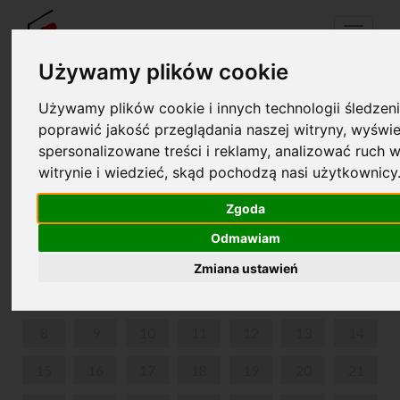
Menu
Używamy plików cookie
Używamy plików cookie i innych technologii śledzeni
Your cart is empty!
poprawić jakość przeglądania naszej witryny, wyświe
pl
en
spersonalizowane treści i reklamy, analizować ruch w
witrynie i wiedzieć, skąd pochodzą nasi użytkownicy
THE FRYDERYK CHOPIN MUSEUM IN WARSAW
Zgoda
APRIL 2024
Odmawiam
MON
TUE
WED
THU
FRI
SAT
SUN
Zmiana ustawień
1
2
3
4
5
6
7
8
9
10
11
12
13
14
15
16
17
18
19
20
21