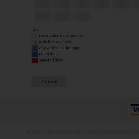
22
23
24
25
26
29
30
31
Key:
reservation is not possible
1
no tickets available
1
day with free admission
1
event date
1
selected data
1
© 2026 | The Fryderyk Chopin Istitute |
System sprzedaży i r