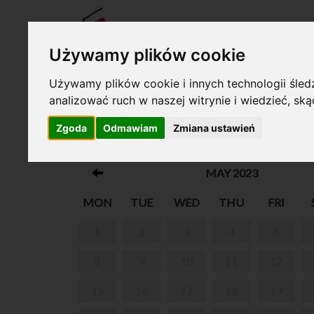
TICKE
Używamy plików cookie
Używamy plików cookie i innych technologii śledz
analizować ruch w naszej witrynie i wiedzieć, sk
Your cart is empty!
Zgoda
Odmawiam
Zmiana ustawień
RECITAL URODZINOWY
MAY 2023
MON
TUE
WED
THU
FRI
1
2
3
4
5
8
9
10
11
12
15
16
17
18
19