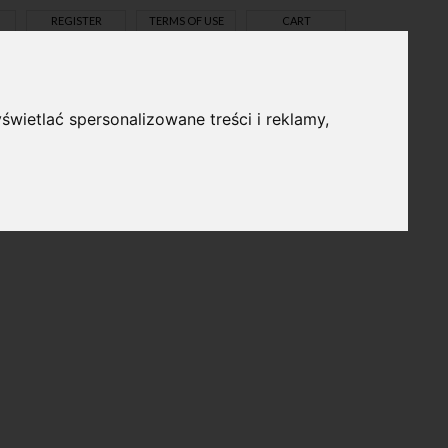
REGISTER
TERMS OF USE
CART
świetlać spersonalizowane treści i reklamy,
pl
en