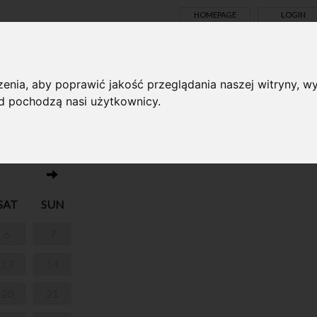
HOMEPAGE
LOGIN
TS ONLINE
enia, aby poprawić jakość przeglądania naszej witryny, wy
ąd pochodzą nasi użytkownicy.
No events on this day 11.05.2023
SAT
SUN
6
7
13
14
20
21