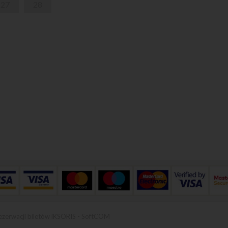
27
28
ezerwacji biletów iKSORIS
-
SoftCOM