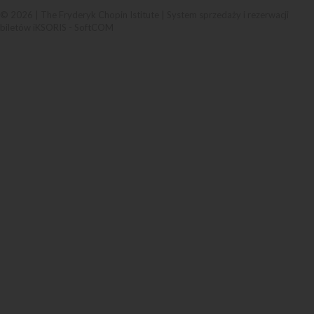
© 2026 | The Fryderyk Chopin Istitute |
System sprzedaży i rezerwacji
biletów iKSORIS
-
SoftCOM