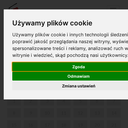
Menu
Używamy plików cookie
Używamy plików cookie i innych technologii śledzeni
Your cart is empty!
poprawić jakość przeglądania naszej witryny, wyświe
pl
en
spersonalizowane treści i reklamy, analizować ruch w
witrynie i wiedzieć, skąd pochodzą nasi użytkownicy
CONCERT - 210TH ANNIVERSARY OF THE BIRTH OF
FRYDERYK CHOPIN
Zgoda
Odmawiam
JUNE 2020
Zmiana ustawień
MON
TUE
WED
THU
FRI
SAT
SUN
1
2
3
4
5
6
7
8
9
10
11
12
13
14
15
16
17
18
19
20
21