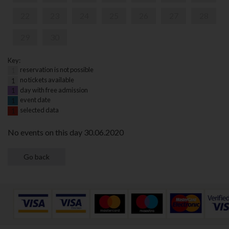
22
23
24
25
26
27
28
29
30
Key:
reservation is not possible
1
no tickets available
1
day with free admission
1
event date
1
selected data
1
No events on this day 30.06.2020