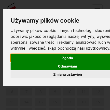
Menu
Używamy plików cookie
Używamy plików cookie i innych technologii śledzeni
Your cart is empty!
pl
en
poprawić jakość przeglądania naszej witryny, wyświe
spersonalizowane treści i reklamy, analizować ruch w
witrynie i wiedzieć, skąd pochodzą nasi użytkownicy
PARK IN ŻELAZOWA WOLA
Zgoda
NOVEMBER 2023
Odmawiam
MON
TUE
WED
THU
FRI
SAT
SUN
Zmiana ustawień
1
2
3
4
5
6
7
8
9
10
11
12
13
14
15
16
17
18
19