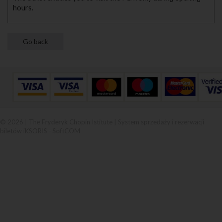
hours.
© 2026 | The Fryderyk Chopin Istitute |
System sprzedaży i rezerwacji
biletów iKSORIS
-
SoftCOM