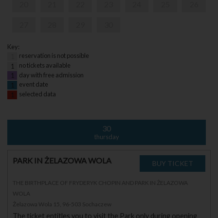
20
21
22
23
24
25
26
27
28
29
30
Key:
reservation is not possible
1
no tickets available
1
day with free admission
1
event date
1
selected data
1
30
thursday
PARK IN ŻELAZOWA WOLA
THE BIRTHPLACE OF FRYDERYK CHOPIN AND PARK IN ŻELAZOWA
WOLA
Żelazowa Wola 15, 96-503 Sochaczew
The ticket entitles you to visit the Park only during opening