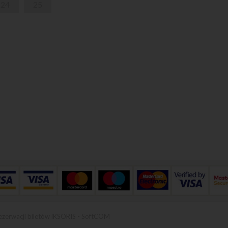
24
25
ezerwacji biletów iKSORIS
-
SoftCOM