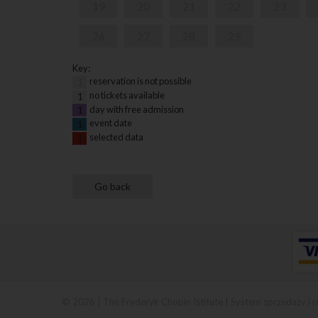
19
20
21
22
23
26
27
28
29
Key:
reservation is not possible
1
no tickets available
1
day with free admission
1
event date
1
selected data
1
© 2026 | The Fryderyk Chopin Istitute |
System sprzedaży i r