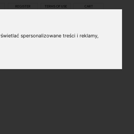
REGISTER
TERMS OF USE
CART
świetlać spersonalizowane treści i reklamy,
pl
en