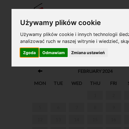
TICKE
Używamy plików cookie
Używamy plików cookie i innych technologii śledz
analizować ruch w naszej witrynie i wiedzieć, sk
Your cart is empty!
Zgoda
Odmawiam
Zmiana ustawień
WEEKEND GUIDED TOUR
FEBRUARY 2024
MON
TUE
WED
THU
FRI
1
2
5
6
7
8
9
12
13
14
15
16