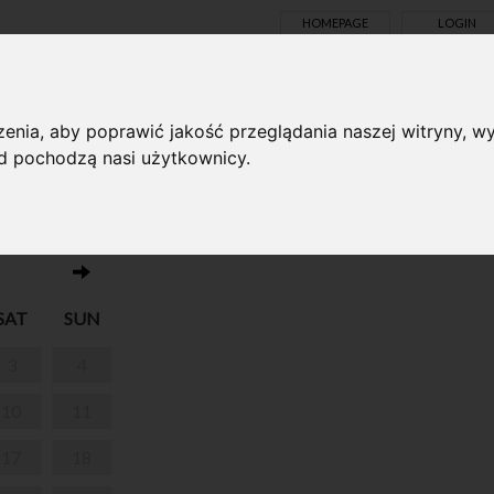
HOMEPAGE
LOGIN
TS ONLINE
enia, aby poprawić jakość przeglądania naszej witryny, wy
ąd pochodzą nasi użytkownicy.
No events on this day 28.02.2024
SAT
SUN
3
4
10
11
17
18