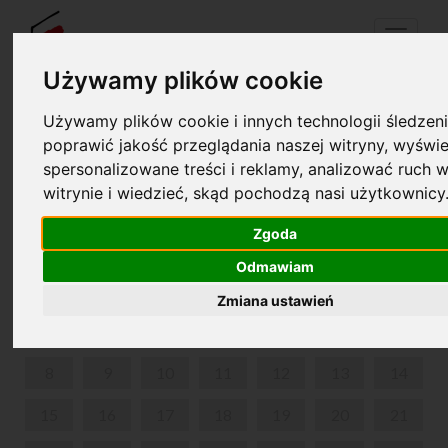
Menu
Używamy plików cookie
Używamy plików cookie i innych technologii śledzeni
Your cart is empty!
poprawić jakość przeglądania naszej witryny, wyświe
pl
en
spersonalizowane treści i reklamy, analizować ruch w
witrynie i wiedzieć, skąd pochodzą nasi użytkownicy
MIKOŁAJKI W ŻELAZOWEJ WOLI
Zgoda
JANUARY 2024
Odmawiam
MON
TUE
WED
THU
FRI
SAT
SUN
Zmiana ustawień
1
2
3
4
5
6
7
8
9
10
11
12
13
14
15
16
17
18
19
20
21