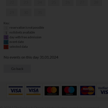
22
23
24
25
26
27
28
29
30
31
Key:
reservation is not possible
1
no tickets available
1
day with free admission
1
event date
1
selected data
1
No events on this day 31.01.2024
© 2026 | The Fryderyk Chopin Istitute |
System sprzedaży i rezerwacji