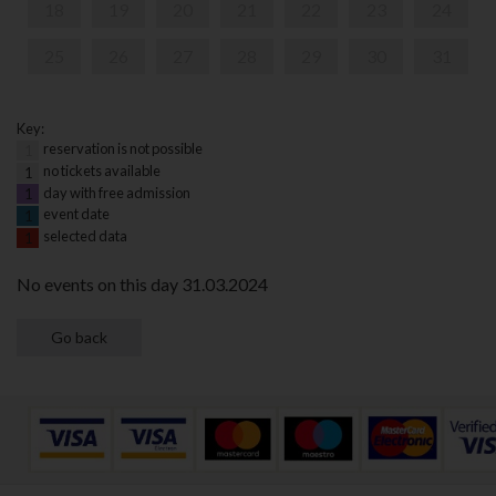
18
19
20
21
22
23
24
25
26
27
28
29
30
31
Key:
reservation is not possible
1
no tickets available
1
day with free admission
1
event date
1
selected data
1
No events on this day 31.03.2024