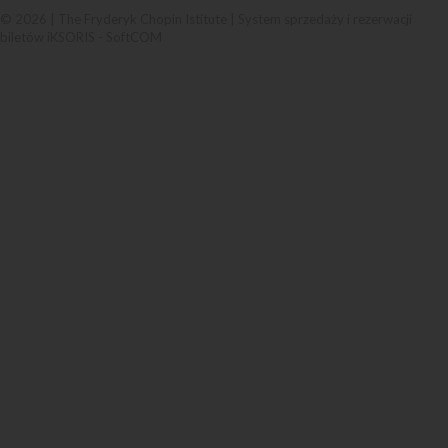
© 2026 | The Fryderyk Chopin Istitute |
System sprzedaży i rezerwacji
biletów iKSORIS
-
SoftCOM