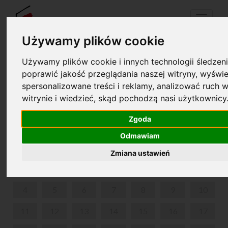
Menu
Używamy plików cookie
Używamy plików cookie i innych technologii śledzeni
Your cart is empty!
poprawić jakość przeglądania naszej witryny, wyświe
pl
en
spersonalizowane treści i reklamy, analizować ruch w
witrynie i wiedzieć, skąd pochodzą nasi użytkownicy
GORDONKI U FRYCKA
Zgoda
MARCH 2024
Odmawiam
MON
TUE
WED
THU
FRI
SAT
SUN
Zmiana ustawień
1
2
3
4
5
6
7
8
9
10
11
12
13
14
15
16
17