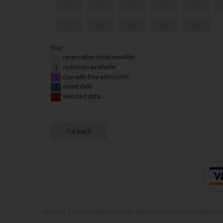
20
21
22
23
24
27
28
29
30
31
Key:
reservation is not possible
1
no tickets available
1
day with free admission
1
event date
1
selected data
1
© 2026 | The Fryderyk Chopin Istitute |
System sprzedaży i r