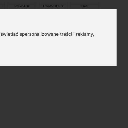
REGISTER
TERMS OF USE
CART
świetlać spersonalizowane treści i reklamy,
pl
en