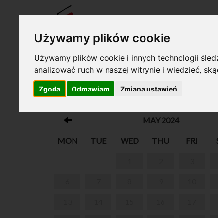
TICKE
Używamy plików cookie
Używamy plików cookie i innych technologii śledz
analizować ruch w naszej witrynie i wiedzieć, sk
Your cart is empty!
Zgoda
Odmawiam
Zmiana ustawień
GORDONKI U FRYCKA
MAY 2024
MON
TUE
WED
THU
FRI
1
2
3
6
7
8
9
10
13
14
15
16
17