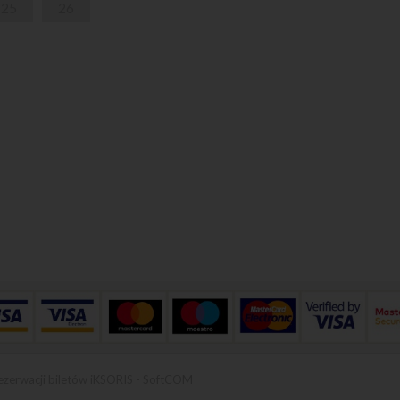
25
26
ezerwacji biletów iKSORIS
-
SoftCOM