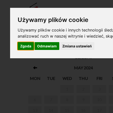
TICKE
Używamy plików cookie
Używamy plików cookie i innych technologii śledz
analizować ruch w naszej witrynie i wiedzieć, sk
Your cart is empty!
Zgoda
Odmawiam
Zmiana ustawień
“FRYCEK SPACERUJE…” - CYKL SPACERÓW D
DZIEĆMI
MAY 2024
MON
TUE
WED
THU
FRI
1
2
3
6
7
8
9
10
13
14
15
16
17