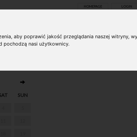
HOMEPAGE
LOGIN
TS ONLINE
enia, aby poprawić jakość przeglądania naszej witryny, wy
ąd pochodzą nasi użytkownicy.
No events on this day 14.05.2024
LA RODZIN Z
SAT
SUN
4
5
11
12
18
19