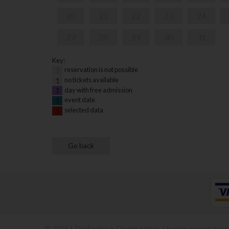
20
21
22
23
24
27
28
29
30
31
Key:
reservation is not possible
1
no tickets available
1
day with free admission
1
event date
1
selected data
1
© 2026 | The Fryderyk Chopin Istitute |
System sprzedaży i r