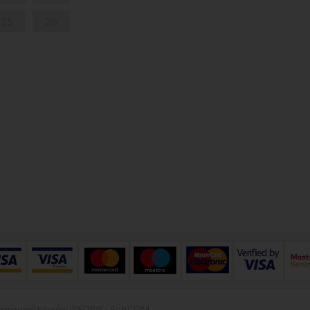
25
26
ezerwacji biletów iKSORIS
-
SoftCOM