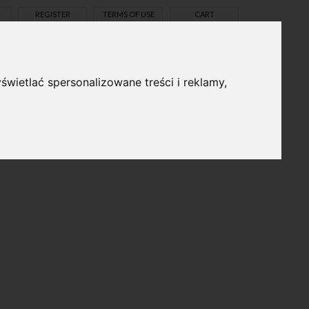
REGISTER
TERMS OF USE
CART
świetlać spersonalizowane treści i reklamy,
pl
en