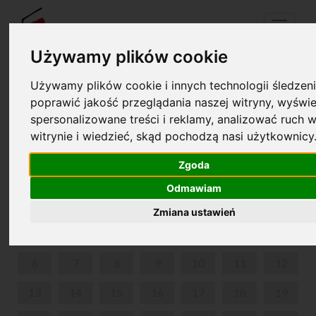
Menu
Używamy plików cookie
Używamy plików cookie i innych technologii śledzeni
Your cart is empty!
poprawić jakość przeglądania naszej witryny, wyświe
pl
en
spersonalizowane treści i reklamy, analizować ruch w
witrynie i wiedzieć, skąd pochodzą nasi użytkownicy
UKULELE PO POLSKU
Zgoda
MAY 2024
Odmawiam
MON
TUE
WED
THU
FRI
SAT
SUN
Zmiana ustawień
1
2
3
4
5
6
7
8
9
10
11
12
13
14
15
16
17
18
19