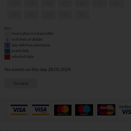
20
21
22
23
24
25
26
27
28
29
30
31
Key:
reservation is not possible
1
no tickets available
1
day with free admission
1
event date
1
selected data
1
No events on this day 28.05.2024
© 2026 | The Fryderyk Chopin Istitute |
System sprzedaży i rezerwacji