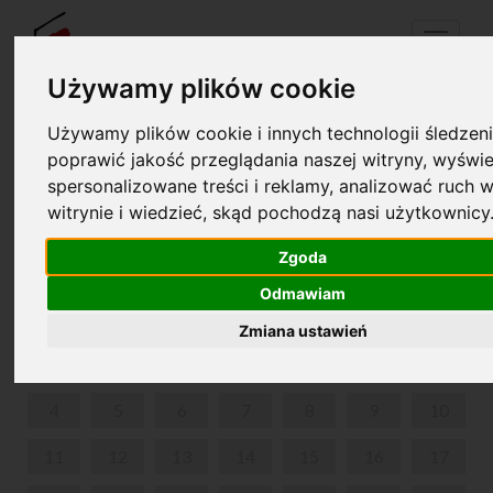
Menu
Używamy plików cookie
Używamy plików cookie i innych technologii śledzeni
Your cart is empty!
poprawić jakość przeglądania naszej witryny, wyświe
pl
en
spersonalizowane treści i reklamy, analizować ruch w
witrynie i wiedzieć, skąd pochodzą nasi użytkownicy
UKULELKI DLA DZIECI
Zgoda
MARCH 2024
Odmawiam
MON
TUE
WED
THU
FRI
SAT
SUN
Zmiana ustawień
1
2
3
4
5
6
7
8
9
10
11
12
13
14
15
16
17