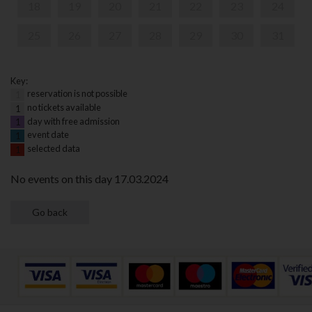
18
19
20
21
22
23
24
25
26
27
28
29
30
31
Key:
reservation is not possible
1
no tickets available
1
day with free admission
1
event date
1
selected data
1
No events on this day 17.03.2024