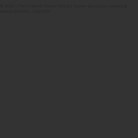
© 2026 | The Fryderyk Chopin Istitute |
System sprzedaży i rezerwacji
biletów iKSORIS
-
SoftCOM