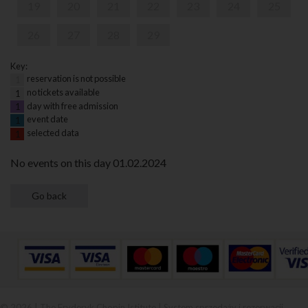
19
20
21
22
23
24
25
26
27
28
29
Key:
reservation is not possible
1
no tickets available
1
day with free admission
1
event date
1
selected data
1
No events on this day 01.02.2024
© 2026 | The Fryderyk Chopin Istitute |
System sprzedaży i rezerwacji