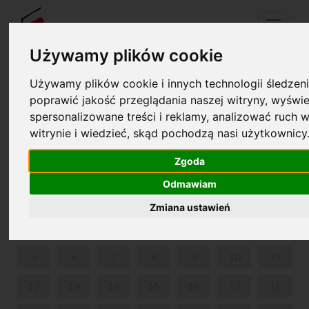
Menu
Używamy plików cookie
Używamy plików cookie i innych technologii śledzeni
Your cart is empty!
poprawić jakość przeglądania naszej witryny, wyświe
pl
en
spersonalizowane treści i reklamy, analizować ruch w
witrynie i wiedzieć, skąd pochodzą nasi użytkownicy
SPOTKANIE Z MATEUSZEM KOWALSKIM
Zgoda
FEBRUARY 2024
Odmawiam
MON
TUE
WED
THU
FRI
SAT
SUN
Zmiana ustawień
1
2
3
4
5
6
7
8
9
10
11
12
13
14
15
16
17
18