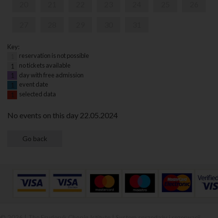
20
21
22
23
24
25
26
27
28
29
30
31
Key:
reservation is not possible
1
no tickets available
1
day with free admission
1
event date
1
selected data
1
No events on this day 22.05.2024
© 2026 | The Fryderyk Chopin Istitute |
System sprzedaży i rezerwacji