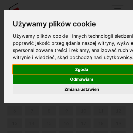
Menu
Używamy plików cookie
Używamy plików cookie i innych technologii śledzeni
Your cart is empty!
poprawić jakość przeglądania naszej witryny, wyświe
pl
en
spersonalizowane treści i reklamy, analizować ruch w
witrynie i wiedzieć, skąd pochodzą nasi użytkownicy
MIĘDZYPOKOLENIOWE SPOTKANIA OGRODOWE
Zgoda
MAY 2024
Odmawiam
MON
TUE
WED
THU
FRI
SAT
SUN
Zmiana ustawień
1
2
3
4
5
6
7
8
9
10
11
12
13
14
15
16
17
18
19