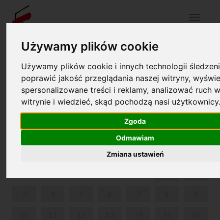
Menu
Używamy plików cookie
Używamy plików cookie i innych technologii śledzeni
Your cart is empty!
pl
en
poprawić jakość przeglądania naszej witryny, wyświe
spersonalizowane treści i reklamy, analizować ruch w
1ST INTERNATIONAL CHOPIN COMPETITION ON
witrynie i wiedzieć, skąd pochodzą nasi użytkownicy
PERIOD INSTRUMENTS
Zgoda
SEPTEMBER 2018
Odmawiam
MON
TUE
WED
THU
FRI
SAT
SUN
Zmiana ustawień
1
2
3
4
5
6
7
8
9
10
11
12
13
14
15
16