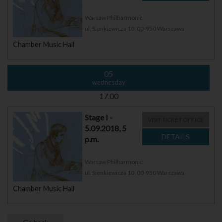
Warsaw Philharmonic
ul. Sienkiewicza 10, 00-950 Warszawa
Chamber Music Hall
05
wednesday
17.00
Stage I -
VISIT TICKET OFFICE
5.09.2018, 5
p.m.
Warsaw Philharmonic
ul. Sienkiewicza 10, 00-950 Warszawa
Chamber Music Hall