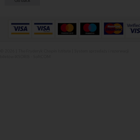
© 2026 | The Fryderyk Chopin Istitute |
System sprzedaży i rezerwacji
biletów iKSORIS
-
SoftCOM