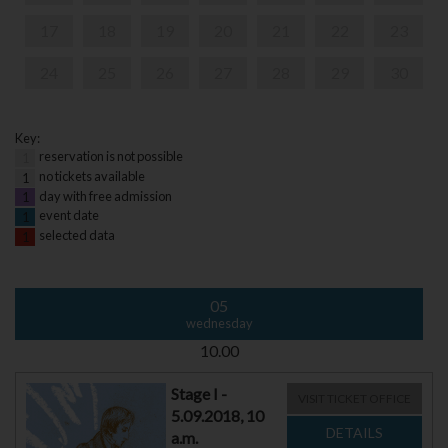
17
18
19
20
21
22
23
24
25
26
27
28
29
30
Key:
reservation is not possible
1
no tickets available
1
day with free admission
1
event date
1
selected data
1
05
wednesday
10.00
Stage I -
VISIT TICKET OFFICE
5.09.2018, 10
a.m.