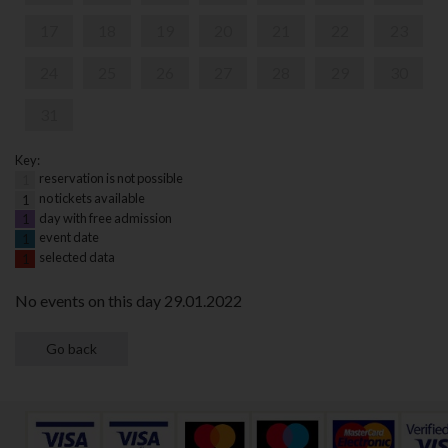
17
18
19
20
21
22
23
24
25
26
27
28
29
30
31
Key:
reservation is not possible
1
no tickets available
1
day with free admission
1
event date
1
selected data
1
No events on this day 29.01.2022