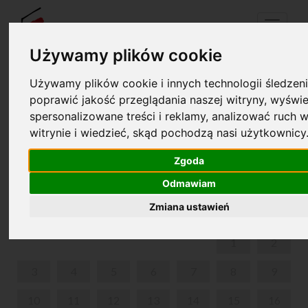
Menu
Używamy plików cookie
Używamy plików cookie i innych technologii śledzeni
Your cart is empty!
poprawić jakość przeglądania naszej witryny, wyświe
pl
en
spersonalizowane treści i reklamy, analizować ruch w
witrynie i wiedzieć, skąd pochodzą nasi użytkownicy
17TH INTERNATIONAL MUSIC FESTIVAL CHOPIN I
JEGO EUROPA
Zgoda
Odmawiam
JANUARY 2022
Zmiana ustawień
MON
TUE
WED
THU
FRI
SAT
SUN
1
2
3
4
5
6
7
8
9
10
11
12
13
14
15
16