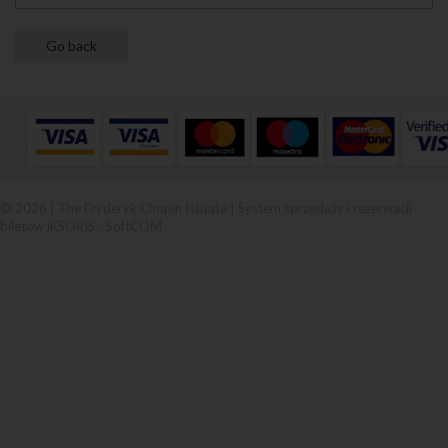
© 2026 | The Fryderyk Chopin Istitute |
System sprzedaży i rezerwacji
biletów iKSORIS
-
SoftCOM