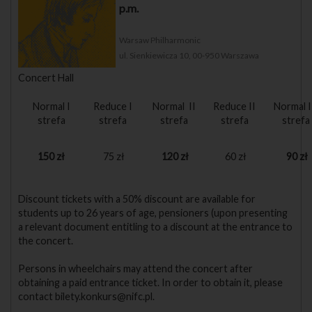
p.m.
Warsaw Philharmonic
ul. Sienkiewicza 10, 00-950 Warszawa
Concert Hall
Normal I
Reduce I
Normal II
Reduce II
Normal I
strefa
strefa
strefa
strefa
strefa
150 zł
75 zł
120 zł
60 zł
90 zł
Discount tickets with a 50% discount are available for
students up to 26 years of age, pensioners (upon presenting
a relevant document entitling to a discount at the entrance to
the concert.
Persons in wheelchairs may attend the concert after
obtaining a paid entrance ticket. In order to obtain it, please
contact bilety.konkurs@nifc.pl.