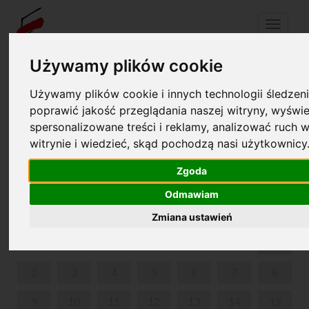
Menu
Używamy plików cookie
Używamy plików cookie i innych technologii śledzeni
Your cart is empty!
pl
en
poprawić jakość przeglądania naszej witryny, wyświe
spersonalizowane treści i reklamy, analizować ruch w
2ND INTERNATIONAL CHOPIN COMPETITION ON
witrynie i wiedzieć, skąd pochodzą nasi użytkownicy
PERIOD INSTRUMENTS
Zgoda
OCTOBER 2023
Odmawiam
MON
TUE
WED
THU
FRI
SAT
SUN
Zmiana ustawień
1
2
3
4
5
6
7
8
9
10
11
12
13
14
15