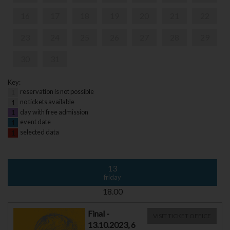
16
17
18
19
20
21
22
23
24
25
26
27
28
29
30
31
Key:
reservation is not possible
1
no tickets available
1
day with free admission
1
event date
1
selected data
1
13
friday
18.00
Final -
VISIT TICKET OFFICE
13.10.2023, 6