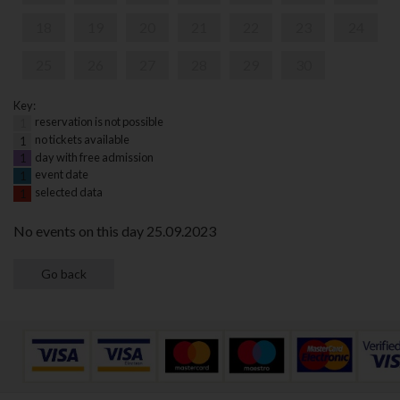
18
19
20
21
22
23
24
25
26
27
28
29
30
Key:
reservation is not possible
1
no tickets available
1
day with free admission
1
event date
1
selected data
1
No events on this day 25.09.2023