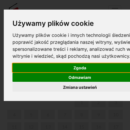
Menu
Używamy plików cookie
Używamy plików cookie i innych technologii śledzeni
Your cart is empty!
poprawić jakość przeglądania naszej witryny, wyświe
pl
en
spersonalizowane treści i reklamy, analizować ruch w
witrynie i wiedzieć, skąd pochodzą nasi użytkownicy
19TH INTERNATIONAL MUSIC FESTIVAL CHOPIN I
JEGO EUROPA
Zgoda
Odmawiam
SEPTEMBER 2023
Zmiana ustawień
MON
TUE
WED
THU
FRI
SAT
SUN
1
2
3
4
5
6
7
8
9
10
11
12
13
14
15
16
17