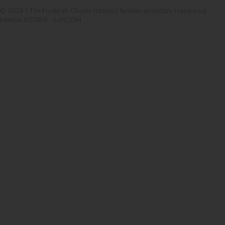
© 2026 | The Fryderyk Chopin Istitute |
System sprzedaży i rezerwacji
biletów iKSORIS
-
SoftCOM